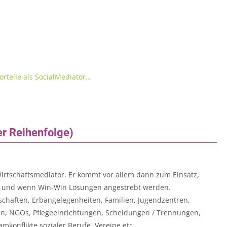
Vorteile als SocialMediator…
er Reihenfolge)
Wirtschaftsmediator. Er kommt vor allem dann zum Einsatz,
l und wenn Win-Win Lösungen angestrebt werden.
chaften, Erbangelegenheiten, Familien, Jugendzentren,
en, NGOs, Pflegeeinrichtungen, Scheidungen / Trennungen,
mkonflikte sozialer Berufe, Vereine etc.