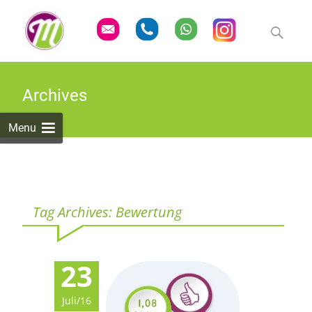
Skip
to
Suchen
content
nach:
Archives
Menu
Tag Archives: Bewertung
23
Juli/16