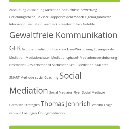
Ausbildung
Ausbildung Mediation
Bedürfnisse
Bewertung
Beziehungsebene
Boxsack
Doppelresidenzmodell
eigenorganisierte
Intervision
Evaluation
Feedback
Fragetechniken
Gefühle
Gewaltfreie Kommunikation
GFK
Gruppenmediation
Interview
Lose-Win Lösung
Lösungsskala
Mediation
Mediationskater
Mediationsphase5
Mediationsvereinbarung
Nestmodell
Residenzmodell
Sachebene
Schul Mediation
Skalieren
Social
SMART Methode
social Coaching
Mediation
Social Mediator Flyer
Social Mediator
Thomas Jennrich
Garmisch
Strategien
Warum-Frage
win-win Lösungen
Übungsmediation