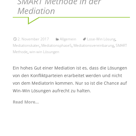
SMART Methode in der
Mediation
2. November 2017
Allgemein
Lose-Win Lösung
,
Mediationskater
,
Mediationsphase5
,
Mediationsvereinbarung
,
SMART
Methode
,
win-win Lösungen
Ein hohes Gut einer Mediation ist es, dass die Lösungen
von den Konfliktparteien erarbeitet werden und nicht
von dem MediatorIn kommen. Nur so ist die Chance auf
Win-Win Lösungen aufrecht zu halten.
Read More…