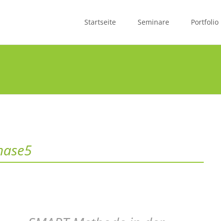
Skip
to
Startseite
Seminare
Portfolio
content
hase5