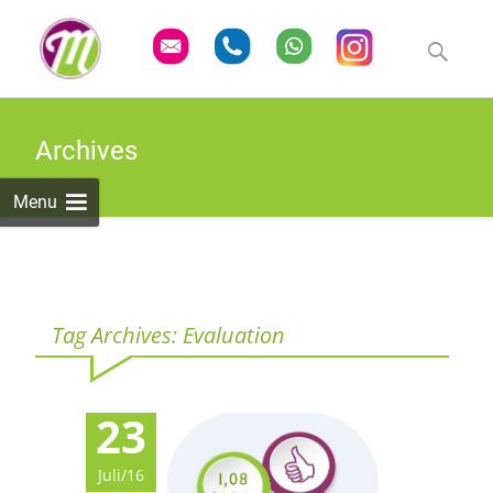
Skip
to
Suchen
content
nach:
Archives
Menu
Tag Archives: Evaluation
23
Juli/16