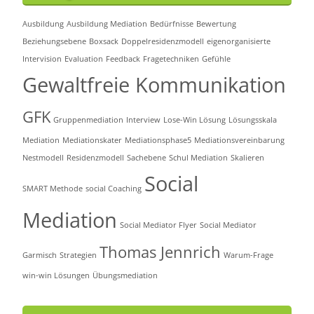
Ausbildung
Ausbildung Mediation
Bedürfnisse
Bewertung
Beziehungsebene
Boxsack
Doppelresidenzmodell
eigenorganisierte
Intervision
Evaluation
Feedback
Fragetechniken
Gefühle
Gewaltfreie Kommunikation
GFK
Gruppenmediation
Interview
Lose-Win Lösung
Lösungsskala
Mediation
Mediationskater
Mediationsphase5
Mediationsvereinbarung
Nestmodell
Residenzmodell
Sachebene
Schul Mediation
Skalieren
Social
SMART Methode
social Coaching
Mediation
Social Mediator Flyer
Social Mediator
Thomas Jennrich
Garmisch
Strategien
Warum-Frage
win-win Lösungen
Übungsmediation