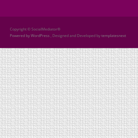
Copyright © SocialMediator®
Powered by WordPress
, Designed and Developed by
templatesnext