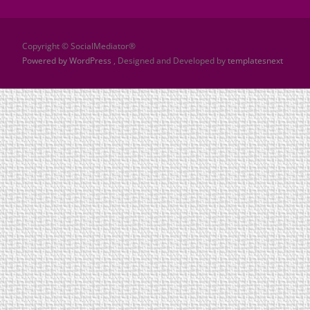
Copyright © SocialMediator®
Powered by WordPress
, Designed and Developed by
templatesnext