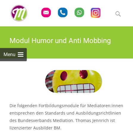
Skip
to
Suchen
content
nach:
Modul Humor und Anti Mobbing
Menu
Die folgenden Fortbildungsmodule für Mediatoren:innen
entsprechen den Standards und Ausbildungsrichtlinien
des Bundesverbands Mediation. Thomas Jennrich ist
lizenzierter Ausbilder BM.