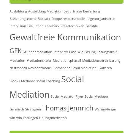
Ausbildung
Ausbildung Mediation
Bedürfnisse
Bewertung
Beziehungsebene
Boxsack
Doppelresidenzmodell
eigenorganisierte
Intervision
Evaluation
Feedback
Fragetechniken
Gefühle
Gewaltfreie Kommunikation
GFK
Gruppenmediation
Interview
Lose-Win Lösung
Lösungsskala
Mediation
Mediationskater
Mediationsphase5
Mediationsvereinbarung
Nestmodell
Residenzmodell
Sachebene
Schul Mediation
Skalieren
Social
SMART Methode
social Coaching
Mediation
Social Mediator Flyer
Social Mediator
Thomas Jennrich
Garmisch
Strategien
Warum-Frage
win-win Lösungen
Übungsmediation