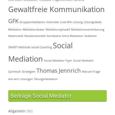
Gewaltfreie Kommunikation
GFK
Gruppenmediation
Interview
Lose-Win Lösung
Lösungsskala
Mediation
Mediationskater
Mediationsphase5
Mediationsvereinbarung
Nestmodell
Residenzmodell
Sachebene
Schul Mediation
Skalieren
Social
SMART Methode
social Coaching
Mediation
Social Mediator Flyer
Social Mediator
Thomas Jennrich
Garmisch
Strategien
Warum-Frage
win-win Lösungen
Übungsmediation
Beiträge Social Mediator
Allgemein
(96)