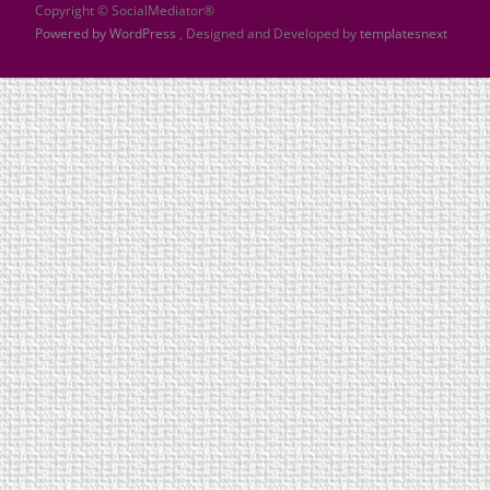
Copyright © SocialMediator®
Powered by WordPress
, Designed and Developed by
templatesnext