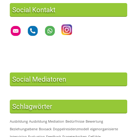
Social Kontakt
Social Mediatoren
Schlagwörter
Ausbildung
Ausbildung Mediation
Bedürfnisse
Bewertung
Beziehungsebene
Boxsack
Doppelresidenzmodell
eigenorganisierte
Intervision
Evaluation
Feedback
Fragetechniken
Gefühle