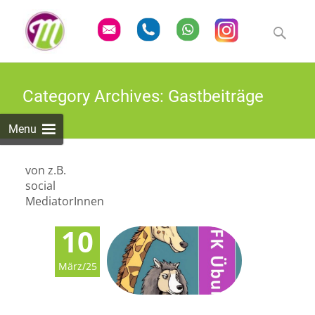
Skip
to
Suchen
content
nach:
Category Archives: Gastbeiträge
Menu
von z.B.
social
MediatorInnen
10
März/25