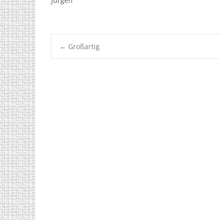
Jürgen
←
Großartig
Post
navigation