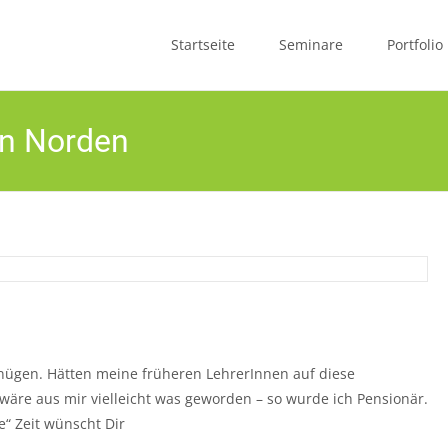
Skip
to
Startseite
Seminare
Portfolio
content
en Norden
nügen. Hätten meine früheren LehrerInnen auf diese
 wäre aus mir vielleicht was geworden – so wurde ich Pensionär.
e“ Zeit wünscht Dir