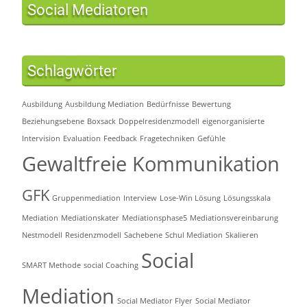
Social Mediatoren
Schlagwörter
Ausbildung
Ausbildung Mediation
Bedürfnisse
Bewertung
Beziehungsebene
Boxsack
Doppelresidenzmodell
eigenorganisierte
Intervision
Evaluation
Feedback
Fragetechniken
Gefühle
Gewaltfreie Kommunikation
GFK
Gruppenmediation
Interview
Lose-Win Lösung
Lösungsskala
Mediation
Mediationskater
Mediationsphase5
Mediationsvereinbarung
Nestmodell
Residenzmodell
Sachebene
Schul Mediation
Skalieren
Social
SMART Methode
social Coaching
Mediation
Social Mediator Flyer
Social Mediator