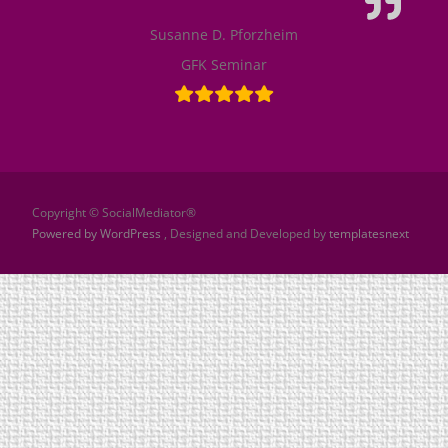
Susanne D. Pforzheim
GFK Seminar
Copyright © SocialMediator®
Powered by WordPress
, Designed and Developed by
templatesnext