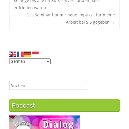
solange bis alle im Kurs einverstanden oder
Post
zufrieden waren.
navigation
Das Seminar hat mir neue Impukse für meine
Arbeit bei SIS gegeben
→
Suchen
nach:
Podcast