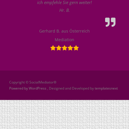
ich empfehle Sie gern weiter!
Hr. B.
Gerhard B. aus Österreich
Mediation
Copyright © SocialMediator®
Powered by WordPress
, Designed and Developed by
templatesnext