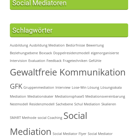
Social Mediatoren
Schlagwörter
Ausbildung
Ausbildung Mediation
Bedürfnisse
Bewertung
Beziehungsebene
Boxsack
Doppelresidenzmodell
eigenorganisierte
Intervision
Evaluation
Feedback
Fragetechniken
Gefühle
Gewaltfreie Kommunikation
GFK
Gruppenmediation
Interview
Lose-Win Lösung
Lösungsskala
Mediation
Mediationskater
Mediationsphase5
Mediationsvereinbarung
Nestmodell
Residenzmodell
Sachebene
Schul Mediation
Skalieren
Social
SMART Methode
social Coaching
Mediation
Social Mediator Flyer
Social Mediator