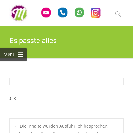
Skip
to
Suchen
content
nach:
Es passte alles
Menu
s. o.
←
Die Inhalte wurden Ausführlich besprochen,